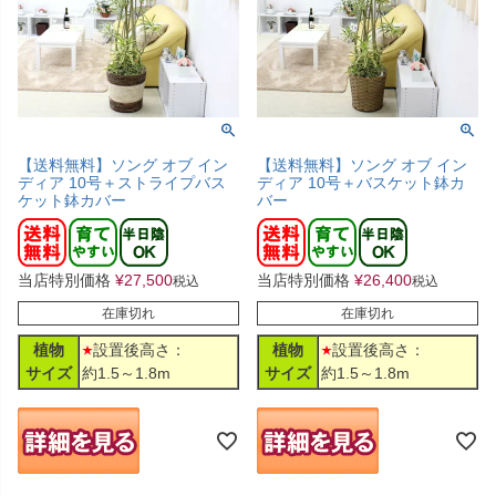
【送料無料】ソング オブ イン
【送料無料】ソング オブ イン
ディア 10号＋ストライプバス
ディア 10号＋バスケット鉢カ
ケット鉢カバー
バー
当店特別価格
¥
27,500
当店特別価格
¥
26,400
税込
税込
在庫切れ
在庫切れ
植物
設置後高さ：
植物
設置後高さ：
サイズ
約1.5～1.8m
サイズ
約1.5～1.8m