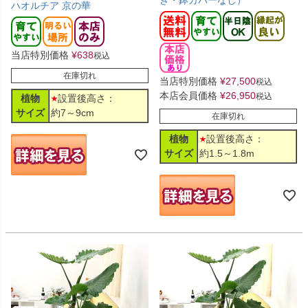
ハオルチア 京の華
当店特別価格
¥
638
税込
在庫切れ
当店特別価格
¥
27,500
税込
本店会員価格
¥
26,950
税込
植物
設置後高さ：
サイズ
約7～9cm
在庫切れ
植物
設置後高さ：
サイズ
約1.5～1.8m