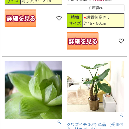
サイズ
高さ 約9～13cm
在庫切れ
植物
設置後高さ：
サイズ
約45～50cm
クワズイモ 10号 単品 （受皿付
き・鉢カバーなし）