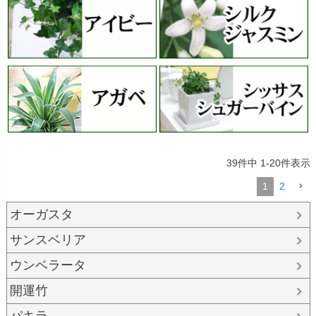
39
件中
1
-
20
件表示
1
2
オーガスタ
サンスベリア
ウンベラータ
開運竹