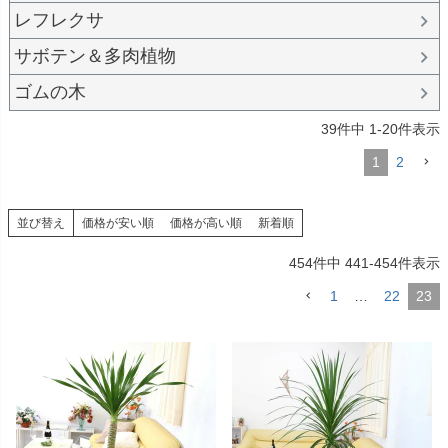
レフレクサ
サボテン＆多肉植物
ゴムの木
39
件中
1
-
20
件表示
1
2
並び替え
価格が安い順
価格が高い順
新着順
454
件中
441
-
454
件表示
1
…
22
23