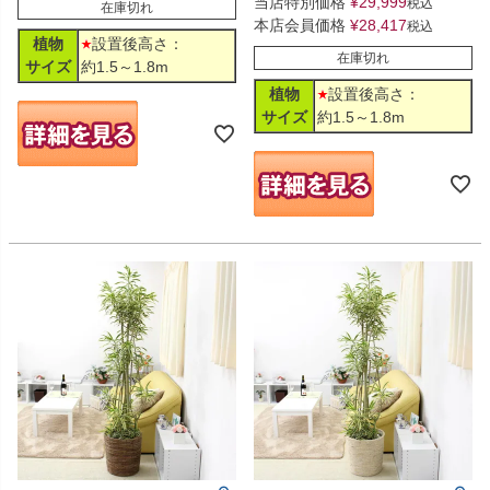
当店特別価格
¥
29,999
税込
在庫切れ
本店会員価格
¥
28,417
税込
植物
設置後高さ：
在庫切れ
サイズ
約1.5～1.8m
植物
設置後高さ：
サイズ
約1.5～1.8m