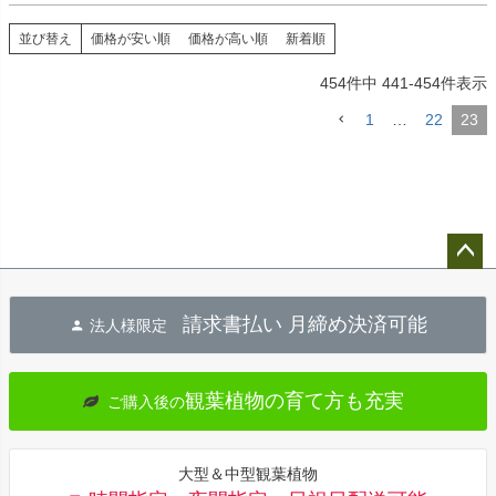
並び替え
価格が安い順
価格が高い順
新着順
454
件中
441
-
454
件表示
1
…
22
23
ペー
ジト
請求書払い 月締め決済可能
法人様限定
ップ
へ
観葉植物の育て方も充実
ご購入後の
大型＆中型観葉植物