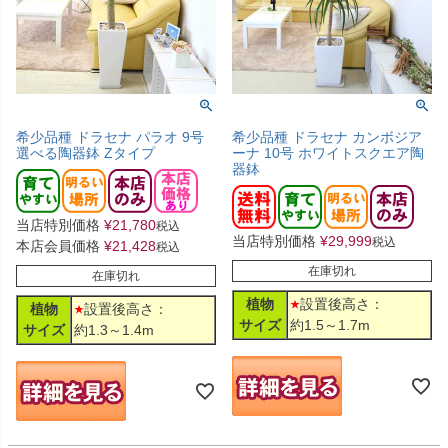
希少品種 ドラセナ パラオ 9号
希少品種 ドラセナ カンボジア
選べる陶器鉢 Zタイプ
ーナ 10号 ホワイトスクエア陶
器鉢
当店特別価格
¥
21,780
税込
当店特別価格
¥
29,999
税込
本店会員価格
¥
21,428
税込
在庫切れ
在庫切れ
植物
設置後高さ：
植物
設置後高さ：
サイズ
約1.5～1.7m
サイズ
約1.3～1.4m