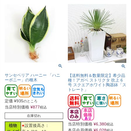
サンセベリア ハーニー 「ハニ
【送料無料＆数量限定】希少品
ーボニー」の種木
種！アガベ ストリクタ 吹上 6
号 スクエアホワイト陶器鉢「ス
トレート」
定価
¥
935
のところ
当店特別価格
¥
877
税込
在庫切れ
当店特別価格
¥
6,380
税込
植物
設置後高さ：
本店会員価格
¥
6,028
税込