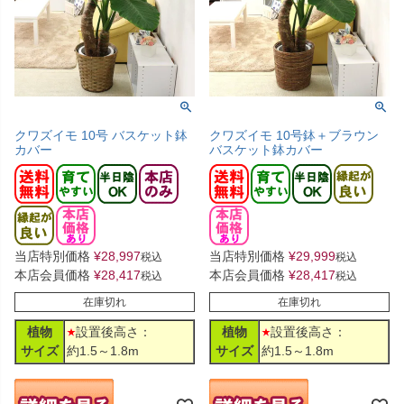
クワズイモ 10号 バスケット鉢
クワズイモ 10号鉢＋ブラウン
カバー
バスケット鉢カバー
当店特別価格
¥
28,997
当店特別価格
¥
29,999
税込
税込
本店会員価格
¥
28,417
本店会員価格
¥
28,417
税込
税込
在庫切れ
在庫切れ
植物
設置後高さ：
植物
設置後高さ：
サイズ
約1.5～1.8m
サイズ
約1.5～1.8m