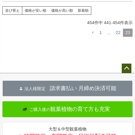
並び替え
価格が安い順
価格が高い順
新着順
454
件中
441
-
454
件表示
1
…
22
23
ペー
ジト
請求書払い 月締め決済可能
法人様限定
ップ
へ
観葉植物の育て方も充実
ご購入後の
大型＆中型観葉植物