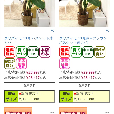
クワズイモ 10号 バスケット鉢
クワズイモ 10号鉢＋ブラウン
カバー
バスケット鉢カバー
当店特別価格
¥
28,997
当店特別価格
¥
29,999
税込
税込
本店会員価格
¥
28,417
本店会員価格
¥
28,417
税込
税込
在庫切れ
在庫切れ
植物
設置後高さ：
植物
設置後高さ：
サイズ
約1.5～1.8m
サイズ
約1.5～1.8m