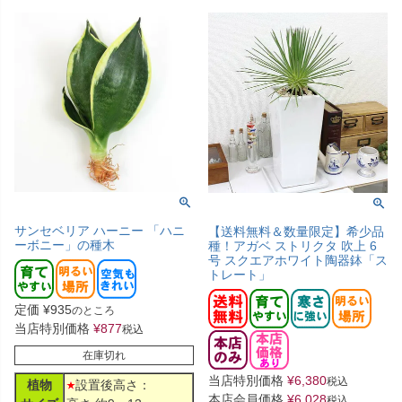
サンセベリア ハーニー 「ハニ
【送料無料＆数量限定】希少品
ーボニー」の種木
種！アガベ ストリクタ 吹上 6
号 スクエアホワイト陶器鉢「ス
トレート」
定価
¥
935
のところ
当店特別価格
¥
877
税込
在庫切れ
当店特別価格
¥
6,380
税込
植物
設置後高さ：
本店会員価格
¥
6,028
税込