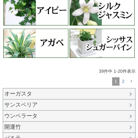
39
件中
1
-
20
件表示
1
2
オーガスタ
サンスベリア
ウンベラータ
開運竹