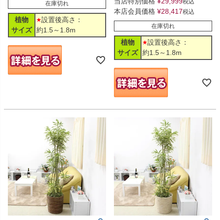
当店特別価格
¥
29,999
税込
在庫切れ
本店会員価格
¥
28,417
税込
植物
設置後高さ：
在庫切れ
サイズ
約1.5～1.8m
植物
設置後高さ：
サイズ
約1.5～1.8m