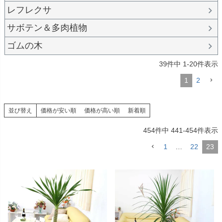
レフレクサ
サボテン＆多肉植物
ゴムの木
39
件中
1
-
20
件表示
1
2
並び替え
価格が安い順
価格が高い順
新着順
454
件中
441
-
454
件表示
1
…
22
23