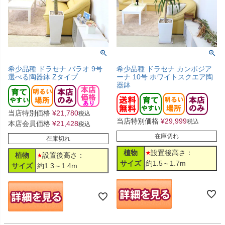
希少品種 ドラセナ パラオ 9号
希少品種 ドラセナ カンボジア
選べる陶器鉢 Zタイプ
ーナ 10号 ホワイトスクエア陶
器鉢
当店特別価格
¥
21,780
税込
当店特別価格
¥
29,999
税込
本店会員価格
¥
21,428
税込
在庫切れ
在庫切れ
植物
設置後高さ：
植物
設置後高さ：
サイズ
約1.5～1.7m
サイズ
約1.3～1.4m