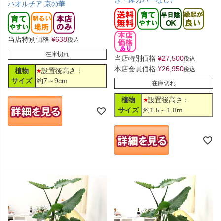
ハオルチア 京の華
当店特別価格
¥
638
税込
在庫切れ
当店特別価格
¥
27,500
税込
本店会員価格
¥
26,950
税込
植物
設置後高さ：
サイズ
約7～9cm
在庫切れ
植物
設置後高さ：
サイズ
約1.5～1.8m