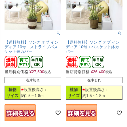
【送料無料】ソング オブ イン
【送料無料】ソング オブ イン
ディア 10号＋ストライプバス
ディア 10号＋バスケット鉢カ
ケット鉢カバー
バー
当店特別価格
¥
27,500
当店特別価格
¥
26,400
税込
税込
在庫切れ
在庫切れ
植物
設置後高さ：
植物
設置後高さ：
サイズ
約1.5～1.8m
サイズ
約1.5～1.8m