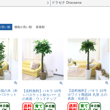
ドラセナ Dracaena
が安い順
価格が高い順
新着順
幸福の木（朴
【送料無料】パキラ 10号
【送料無料】パキラ 10号
 バスケット
ホワイト陶器鉢 丸形 土の
＋バスケット鉢カバー 土
表面：化粧石
の表面：ウッドチップ