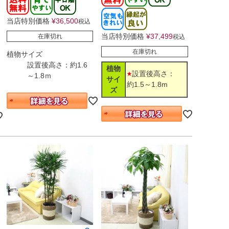
当店特別価格
¥
36,500
税込
当店特別価格
¥
37,499
在庫切れ
税込
在庫切れ
植物サイズ
設置後高さ：約1.6
植物
設置後高さ：
～1.8ｍ
サイ
約1.5～1.8m
ズ