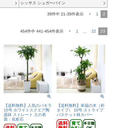
シッサス シュガーバイン
39
件中
21
-
39
件表示
1
2
454
件中
441
-
454
件表示
1
…
22
23
【送料無料】幸福の木（朴
【送料無料】人気のパキラ
タイプ） 10号 ストライプ
10号 ホワイトスクエア陶
バスケット鉢カバー
器鉢 ストレート 土の表
面：化粧石