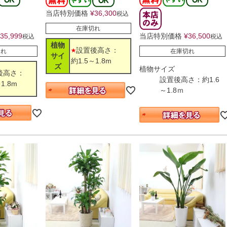
当店特別価格
¥
36,300
税込
在庫切れ
35,999
当店特別価格
¥
36,500
税込
税込
植物
設置後高さ：
切れ
在庫切れ
サイ
約1.5～1.8m
ズ
植物サイズ
後高さ：
設置後高さ：約1.6
1.8m
～1.8ｍ