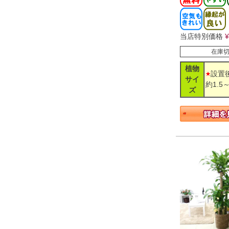
当店特別価格
¥
在庫
植物
設置
サイ
約1.5～
ズ