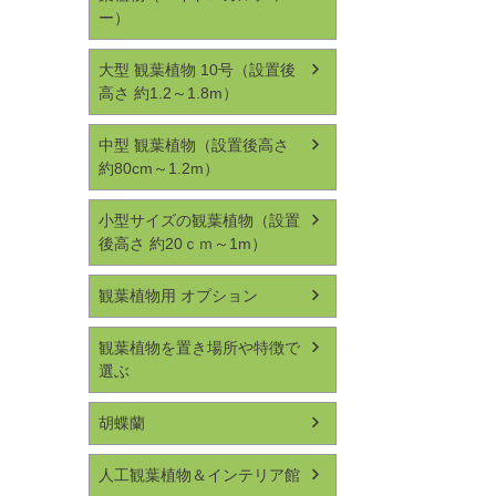
ー）
大型 観葉植物 10号（設置後
高さ 約1.2～1.8m）
中型 観葉植物（設置後高さ
約80cm～1.2m）
小型サイズの観葉植物（設置
後高さ 約20ｃｍ～1m）
観葉植物用 オプション
観葉植物を置き場所や特徴で
選ぶ
胡蝶蘭
人工観葉植物＆インテリア館