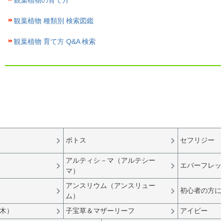
観葉植物の育て方
観葉植物 種類別 検索図鑑
観葉植物 育て方 Q&A 検索
ポトス
セフリジー
アルティシ－マ（アルテシー
エバーフレ
マ）
アンスリウム（アンスリュー
初心者の方
ム）
木）
子宝草＆マザーリーフ
アイビー