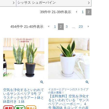
シッサス シュガーバイン
39
件中
21
-
39
件表示
1
2
454
件中
21
-
40
件表示
1
2
3
…
23
空気を浄化するといわれて
イエローとグリーンのストライプ
の葉が素敵！
いるサンスベリア 5号 プ
【送料無料】空気を浄化す
ラスチックセラアート鉢と
るといわれている「サンス
鉢皿付き １鉢
ベリア ハニーボニー」 4
号 陶器鉢 丸ロング 土の表