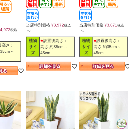
当店特別価格
¥
3,972
当店特別価格
¥
3,671
税込
税込
4,972
税込
〜
〜
植物
設置後高さ：
植物
設置後高さ：
後高さ：
サイ
高さ 約35cm～
サイ
高さ 約35cm～
35cm～
ズ
45cm
ズ
45cm