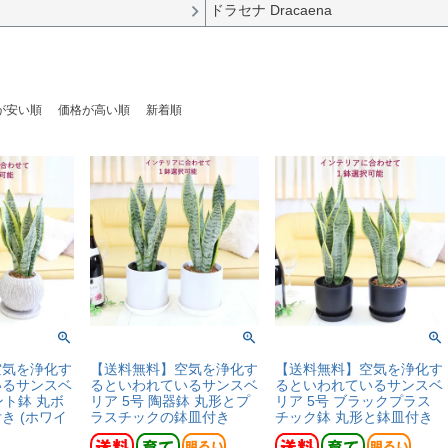
ドラセナ Dracaena
が安い順
価格が高い順
新着順
空気を浄化す
【送料無料】空気を浄化す
【送料無料】空気を浄化す
いるサンスベ
るといわれているサンスベ
るといわれているサンスベ
ント鉢 丸ボ
リア 5号 陶器鉢 丸形とプ
リア 5号 ブラックプラス
き (ホワイ
ラスチックの鉢皿付き
チック鉢 丸形と鉢皿付き