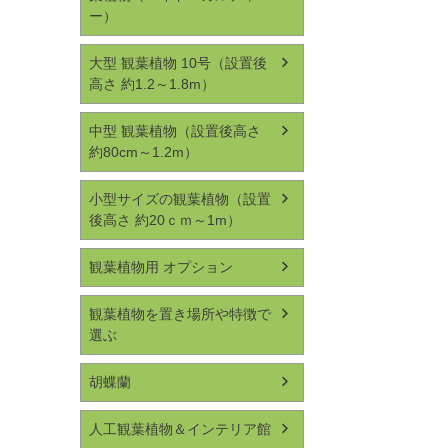
ー）
大型 観葉植物 10号（設置後
高さ 約1.2～1.8m）
中型 観葉植物（設置後高さ
約80cm～1.2m）
小型サイズの観葉植物（設置
後高さ 約20ｃｍ～1m）
観葉植物用 オプション
観葉植物を置き場所や特徴で
選ぶ
胡蝶蘭
人工観葉植物＆インテリア館