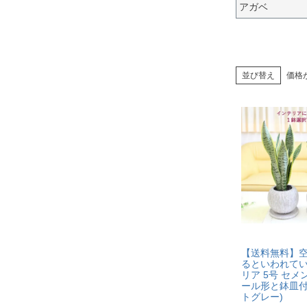
アガベ
並び替え
価格
【送料無料】
るといわれて
リア 5号 セメ
ール形と鉢皿付
トグレー)