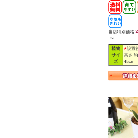
当店特別価格
¥
〜
植物
設置
サイ
高さ 約
ズ
45cm