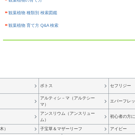
観葉植物の育て方
観葉植物 種類別 検索図鑑
観葉植物 育て方 Q&A 検索
ポトス
セフリジー
アルティシ－マ（アルテシー
エバーフレ
マ）
アンスリウム（アンスリュー
初心者の方
ム）
木）
子宝草＆マザーリーフ
アイビー