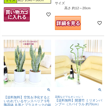
サイズ
高さ 約40～50cm
サイズ
高さ 約12～20cm
【送料無料】空気を浄化すると
花瓶などでもオシャレ！
【送料無料】開運竹 ミリオンバ
いわれているサンスベリア 5号
ンブー（スパイラル 約70cm）
陶器鉢 丸形とプラスチックの鉢