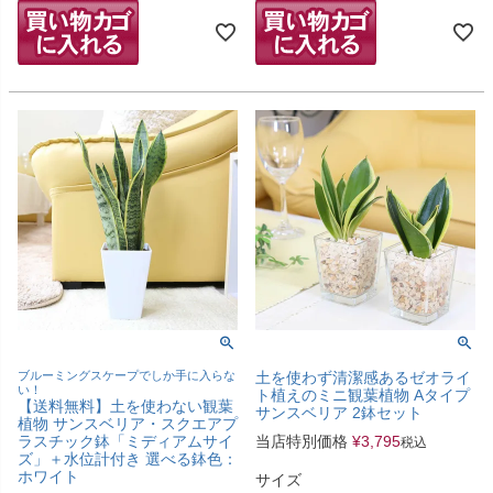
ブルーミングスケープでしか手に入らな
土を使わず清潔感あるゼオライ
い！
ト植えのミニ観葉植物 Aタイプ
【送料無料】土を使わない観葉
サンスベリア 2鉢セット
植物 サンスベリア・スクエアプ
ラスチック鉢「ミディアムサイ
当店特別価格
¥
3,795
税込
ズ」＋水位計付き 選べる鉢色：
ホワイト
サイズ