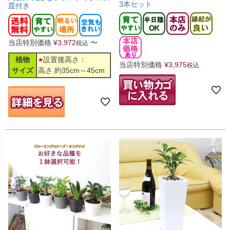
3本セット
皿付き
当店特別価格
¥
3,972
〜
税込
植物
設置後高さ：
当店特別価格
¥
3,975
税込
サイズ
高さ 約35cm～45cm