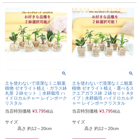
土を使わないで清潔なミニ観葉
土を使わないで清潔なミニ観葉
植物 ゼオライト植え・ガラス鉢
植物 ゼオライト植え・選べるス
丸形 ２鉢セット ｜水耕栽培 ハ
クエアガラス鉢 ２鉢セット Aタ
イドロカルチャー レインボーク
イプ｜水耕栽培 ハイドロカルチ
リスタル
ャー レインボークリスタル
当店特別価格
¥
3,795
当店特別価格
¥
3,795
税込
税込
サイズ
サイズ
高さ 約12～20cm
高さ 約12～20cm