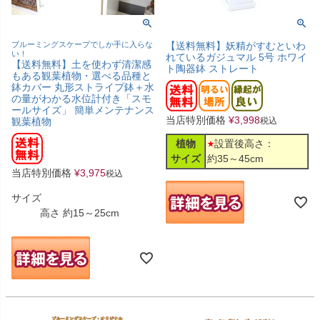
ブルーミングスケープでしか手に入らな
【送料無料】妖精がすむといわ
い！
れているガジュマル 5号 ホワイ
【送料無料】土を使わず清潔感
ト陶器鉢 ストレート
もある観葉植物・選べる品種と
鉢カバー 丸形ストライプ鉢＋水
の量がわかる水位計付き「スモ
ールサイズ」 簡単メンテナンス
当店特別価格
¥
3,998
観葉植物
税込
植物
設置後高さ：
サイズ
約35～45cm
当店特別価格
¥
3,975
税込
サイズ
高さ 約15～25cm