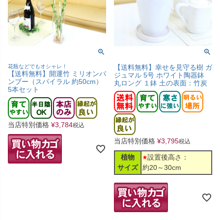
花瓶などでもオシャレ！
【送料無料】幸せを見守る樹 ガ
【送料無料】開運竹 ミリオンバ
ジュマル 5号 ホワイト陶器鉢
ンブー（スパイラル 約50cm）
丸ロング １鉢 土の表面：竹炭
5本セット
当店特別価格
¥
3,784
税込
当店特別価格
¥
3,795
税込
植物
設置後高さ：
サイズ
約20～30cm