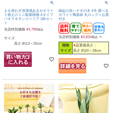
土を使わず清潔感あるゼオライ
縁起の良いナギの木 4号 選べる
ト植えのミニ観葉植物 Aタイプ
ホワイト陶器鉢 丸ロング＋お皿
パキラ＆サンスベリア 2鉢セッ
付き
ト
当店特別価格
¥
3,795
税込
当店特別価格
¥
3,833
〜
税込
サイズ
高さ 約13～20cm
植物
設置後高さ：
サイズ
高さ 約20～28cm