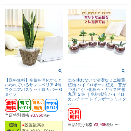
【送料無料】空気を浄化すると
土を使わないで清潔なミニ観葉
いわれているサンスベリア 4号
植物 ハイドロボール植え＋苔が
スクエアバスケット鉢カバー G
つきにくい化粧石・ガラス容器
タイプ
丸形 ２鉢 ｜水耕栽培 ハイドロ
カルチャー レインボークリスタ
ル
当店特別価格
¥
3,960
税込
当店特別価格
¥
3,965
〜
植物
設置後高さ：
税込