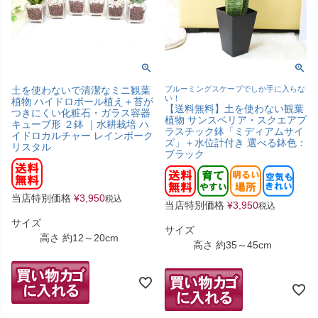
土を使わないで清潔なミニ観葉
ブルーミングスケープでしか手に入らな
い！
植物 ハイドロボール植え＋苔が
【送料無料】土を使わない観葉
つきにくい化粧石・ガラス容器
植物 サンスベリア・スクエアプ
キューブ形 ２鉢 ｜水耕栽培 ハ
ラスチック鉢「ミディアムサイ
イドロカルチャー レインボーク
ズ」＋水位計付き 選べる鉢色：
リスタル
ブラック
当店特別価格
¥
3,950
税込
当店特別価格
¥
3,950
税込
サイズ
サイズ
高さ 約12～20cm
高さ 約35～45cm