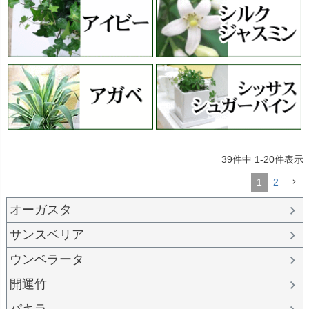
39
件中
1
-
20
件表示
1
2
オーガスタ
サンスベリア
ウンベラータ
開運竹