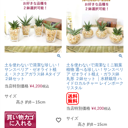
土を使わないで清潔な珍しい！
土を使わないで清潔なミニ観葉
サンスベリア・ゼオライト植
植物 選べる珍しい！サンスベリ
え・スクエアガラス鉢 Aタイプ
ア ゼオライト植え・ガラス鉢
２鉢セット
丸形 ２鉢セット ｜水耕栽培 ハ
イドロカルチャー レインボーク
当店特別価格
¥
4,200
税込
リスタル
サイズ
高さ 約8～15cm
当店特別価格
¥
4,200
税込
サイズ
高さ 約8～15cm