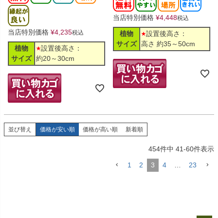
当店特別価格
¥
4,448
税込
当店特別価格
¥
4,235
税込
植物
設置後高さ：
サイズ
高さ 約35～50cm
植物
設置後高さ：
サイズ
約20～30cm
並び替え
価格が安い順
価格が高い順
新着順
454
件中
41
-
60
件表示
1
2
3
4
…
23