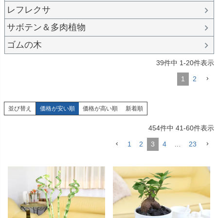
レフレクサ
サボテン＆多肉植物
ゴムの木
39
件中
1
-
20
件表示
1
2
並び替え
価格が安い順
価格が高い順
新着順
454
件中
41
-
60
件表示
1
2
3
4
…
23