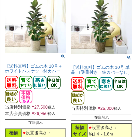
【送料無料】ゴムの木 10号＋
【送料無料】ゴムの木 10号 単
ホワイトバスケット鉢カバー
品 （受皿付き・鉢カバーなし）
当店特別価格
¥
27,500
税込
当店特別価格
¥
25,300
税込
本店会員価格
¥
26,950
税込
在庫切れ
在庫切れ
植物
設置後高さ：
植物
設置後高さ：
サイズ
約1.4～1.8m