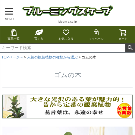
MENU
bloom-s.co.jp
商品一覧
育て方
お気に入り
マイページ
カート
TOPページへ
人気の観葉植物の種類から選ぶ
ゴムの木
ゴムの木