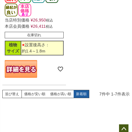
当店特別価格
¥
26,950
税込
本店会員価格
¥
26,411
税込
在庫切れ
植物
設置後高さ：
サイズ
約1.4～1.8m
7
件中
1
-
7
件表示
並び替え
価格が安い順
価格が高い順
新着順