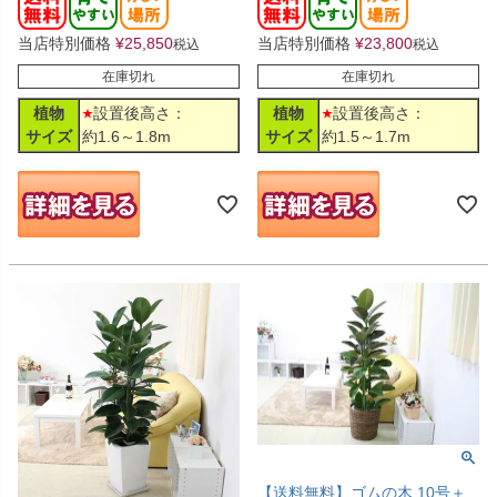
当店特別価格
¥
25,850
当店特別価格
¥
23,800
税込
税込
在庫切れ
在庫切れ
植物
設置後高さ：
植物
設置後高さ：
サイズ
約1.6～1.8m
サイズ
約1.5～1.7m
【送料無料】ゴムの木 10号＋