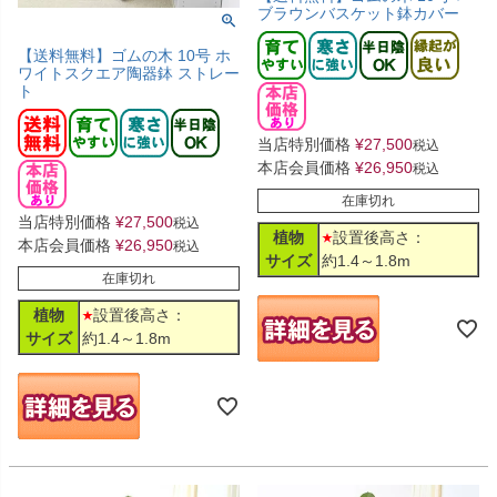
ブラウンバスケット鉢カバー
【送料無料】ゴムの木 10号 ホ
ワイトスクエア陶器鉢 ストレー
ト
当店特別価格
¥
27,500
税込
本店会員価格
¥
26,950
税込
在庫切れ
当店特別価格
¥
27,500
税込
植物
設置後高さ：
本店会員価格
¥
26,950
税込
サイズ
約1.4～1.8m
在庫切れ
植物
設置後高さ：
サイズ
約1.4～1.8m