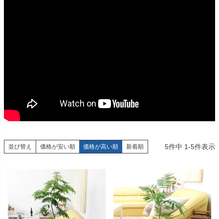
5
件中
1
-
5
件表示
並び替え
価格が安い順
価格が高い順
新着順