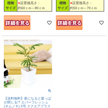
植物
設置後高さ：
植物
設置後高さ：
サイズ
約60ｃm～80ｃm
サイズ
約50ｃm～70ｃm
【送料無料】夜になると葉っぱ
が閉じる!? エバーフレッシュ
(ネムノキ) 5号 スクエアプラス