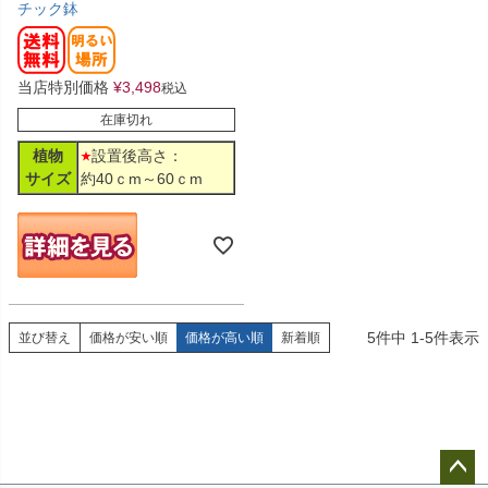
チック鉢
当店特別価格
¥
3,498
税込
在庫切れ
植物
設置後高さ：
サイズ
約40ｃm～60ｃm
5
件中
1
-
5
件表示
並び替え
価格が安い順
価格が高い順
新着順