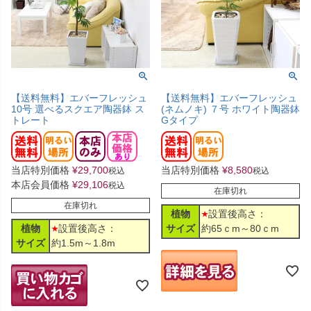
【送料無料】エバーフレッシュ
【送料無料】エバーフレッシュ
10号 選べるスクエア陶器鉢 ス
(ネムノキ) ７号 ホワイト陶器鉢
トレート
Gタイプ
当店特別価格
¥
29,700
当店特別価格
¥
8,580
税込
税込
本店会員価格
¥
29,106
税込
在庫切れ
在庫切れ
植物
設置後高さ：
植物
設置後高さ：
サイズ
約65ｃm～80ｃm
サイズ
約1.5m～1.8m