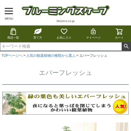
MENU
bloom-s.co.jp
商品一覧
育て方
お気に入り
マイページ
カート
TOPページへ
人気の観葉植物の種類から選ぶ
エバーフレッシュ
エバーフレッシュ