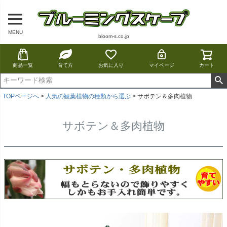
MENU
bloom-s.co.jp
商品一覧
育て方
お気に入り
マイページ
カート
TOPページへ
人気の観葉植物の種類から選ぶ
サボテン＆多肉植物
サボテン＆多肉植物