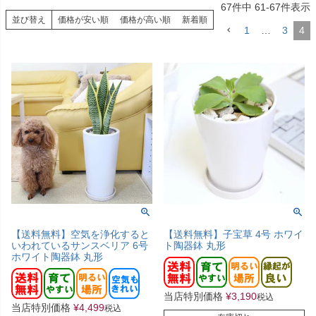
67
件中
61
-
67
件表示
並び替え
価格が安い順
価格が高い順
新着順
1
…
3
4
【送料無料】空気を浄化すると
【送料無料】子宝草 4号 ホワイ
いわれているサンスベリア 6号
ト陶器鉢 丸形
ホワイト陶器鉢 丸形
当店特別価格
¥
3,190
税込
当店特別価格
¥
4,499
税込