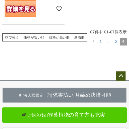
67
件中
61
-
67
件表示
並び替え
価格が安い順
価格が高い順
新着順
1
…
3
4
ペー
ジト
請求書払い 月締め決済可能
法人様限定
ップ
へ
観葉植物の育て方も充実
ご購入後の