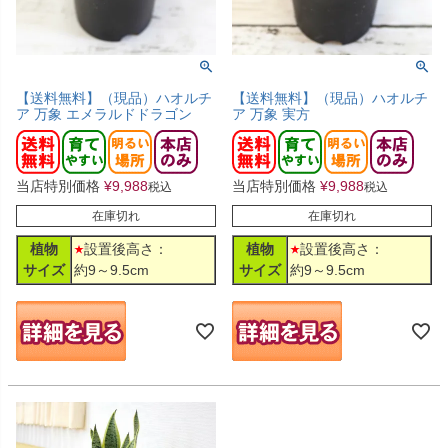
【送料無料】（現品）ハオルチ
【送料無料】（現品）ハオルチ
ア 万象 エメラルドドラゴン
ア 万象 実方
当店特別価格
¥
9,988
当店特別価格
¥
9,988
税込
税込
在庫切れ
在庫切れ
植物
設置後高さ：
植物
設置後高さ：
サイズ
約9～9.5cm
サイズ
約9～9.5cm