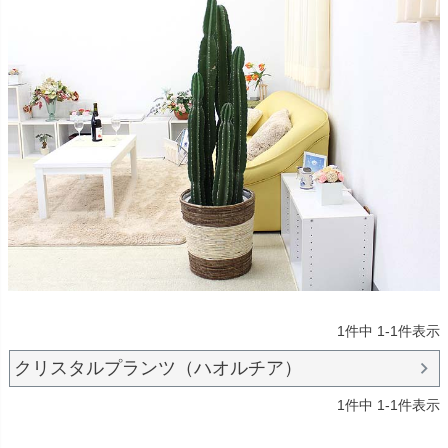
1
件中
1
-
1
件表示
クリスタルプランツ（ハオルチア）
1
件中
1
-
1
件表示