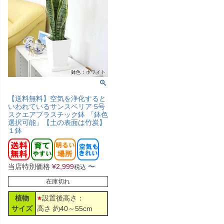
【送料無料】空気を浄化すると
いわれているサンスベリア 5号
スクエアプラスチック鉢 「鉢色
選択可能」【土の表面は竹炭】
１鉢
当店特別価格
¥
2,999
〜
税込
在庫切れ
植物
設置後高さ：
サイズ
高さ 約40～55cm