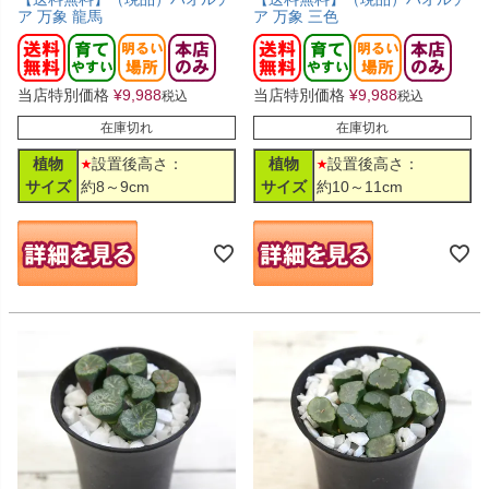
ア 万象 龍馬
ア 万象 三色
当店特別価格
¥
9,988
当店特別価格
¥
9,988
税込
税込
在庫切れ
在庫切れ
植物
設置後高さ：
植物
設置後高さ：
サイズ
約8～9cm
サイズ
約10～11cm