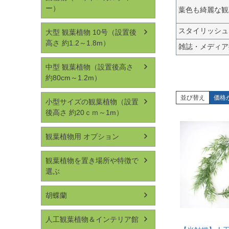
ー）
葉色も綺麗な観
スタイリッシュ
大型 観葉植物 10号（設置後
高さ 約1.2～1.8m）
雑誌・メディア
中型 観葉植物（設置後高さ
約80cm～1.2m）
並び替え
価格
小型サイズの観葉植物（設置
後高さ 約20ｃｍ～1m）
観葉植物用 オプション
観葉植物を置き場所や特徴で
選ぶ
胡蝶蘭
人工観葉植物＆インテリア館