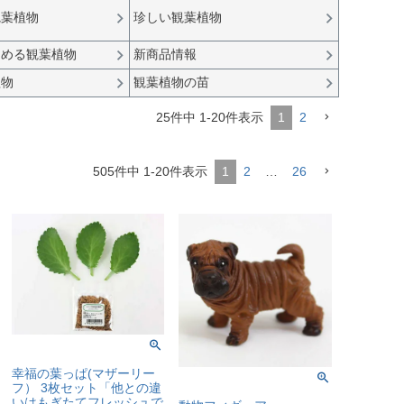
観葉植物
珍しい観葉植物
しめる観葉植物
新商品情報
植物
観葉植物の苗
25
件中
1
-
20
件表示
1
2
505
件中
1
-
20
件表示
1
2
…
26
幸福の葉っぱ(マザーリー
フ） 3枚セット「他との違
いはもぎたてフレッシュで