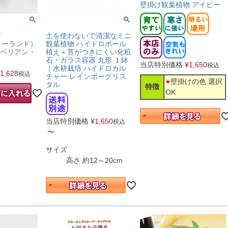
壁掛け観葉植物 アイビー
ア
土を使わないで清潔なミニ
（ブリーランド）
観葉植物 ハイドロボール
シベリアン・
植え＋苔がつきにくい化粧
石・ガラス容器 丸形 １鉢
当店特別価格
¥
1,650
税込
｜水耕栽培 ハイドロカル
1,628
税込
チャー レインボークリス
壁掛けの色 選択
タル
特徴
OK
当店特別価格
¥
1,650
税込
〜
サイズ
高さ 約12～20cm