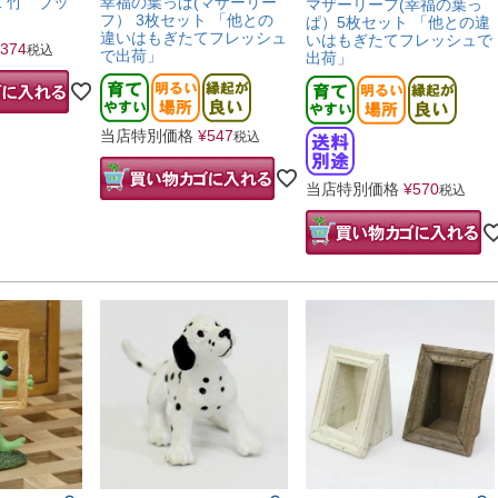
 竹 ブッ
幸福の葉っぱ(マザーリー
マザーリーフ(幸福の葉っ
フ） 3枚セット 「他との
ぱ）5枚セット 「他との違
違いはもぎたてフレッシュ
いはもぎたてフレッシュで
374
税込
で出荷」
出荷」
当店特別価格
¥
547
税込
当店特別価格
¥
570
税込