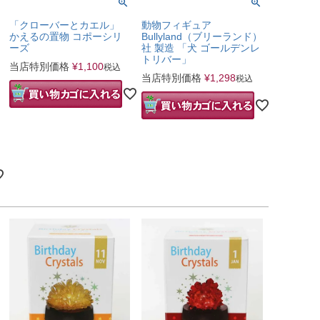
「クローバーとカエル」
動物フィギュア
かえるの置物 コポーシリ
Bullyland（ブリーランド）
ーズ
社 製造 「犬 ゴールデンレ
トリバー」
当店特別価格
¥
1,100
税込
当店特別価格
¥
1,298
税込