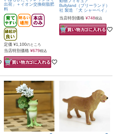
動物フィギュア
出荷」＋イオン交換樹脂肥
Bullyland（ブリーランド）
料
社 製造 「犬 シャーペイ」
当店特別価格
¥
748
税込
定価
¥
1,100
のところ
当店特別価格
¥
679
税込