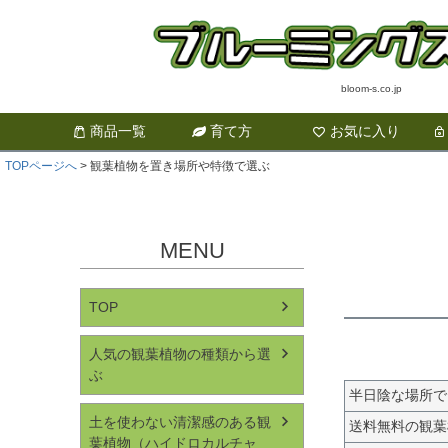
bloom-s.co.jp
商品一覧
育て方
お気に入り
TOPページへ
観葉植物を置き場所や特徴で選ぶ
MENU
TOP
人気の観葉植物の種類から選
ぶ
半日陰な場所で
土を使わない清潔感のある観
送料無料の観葉
葉植物（ハイドロカルチャ