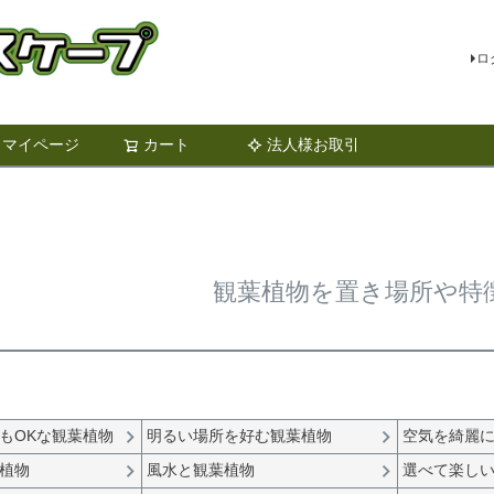
ロ
マイページ
カート
法人様お取引
検索
観葉植物を置き場所や特
もOKな観葉植物
明るい場所を好む観葉植物
空気を綺麗
植物
風水と観葉植物
選べて楽し