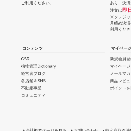
ご利用ください。
あり、決済
即
注文は
※クレジッ
月締め決済
利用くださ
コンテンツ
マイペー
CSR
新規会員登
植物管理Dictionary
マイページ
経営者ブログ
メールマガ
各店舗＆SNS
商品レビュ
不動産事業
ポイントを
コミュニティ
会社概要ページを見る
お問い合わせ
特定商取引法