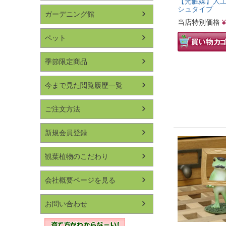
【光触媒】人工
シュタイプ
ガーデニング館
当店特別価格
¥
ペット
季節限定商品
今まで見た閲覧履歴一覧
ご注文方法
新規会員登録
観葉植物のこだわり
会社概要ページを見る
お問い合わせ