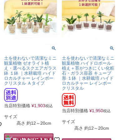
土を使わないで清潔なミニ
土を使わないで清潔なミニ
観葉植物 ゼオライト植
観葉植物 ハイドロボール
え・選べるスクエアガラス
植え＋苔がつきにくい化粧
鉢 １鉢 ｜水耕栽培 ハイド
石・ガラス容器 キューブ
ロカルチャー レインボー
形 １鉢 ｜水耕栽培 ハイド
クリスタル Ａタイプ
ロカルチャー レインボー
クリスタル
当店特別価格
¥
1,903
税込
当店特別価格
¥
1,950
税込
サイズ
サイズ
高さ 約12～20cm
高さ 約12～20cm