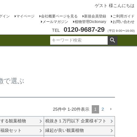
ゲスト 様こんにちは
グイン
マイページ
会社概要ページを見る
新規会員登録
ご利用ガイド
メールマガジン
植物管理Dictionary
お問い合わせ
0120-9687-29
TEL
（平日 9:00〜16:00)
徴で選ぶ
25
件中
1
-
20
件表示
1
2
にする観葉植物
税抜き１万円以下 企業様ギフト
い福袋セット
縁起が良い観葉植物