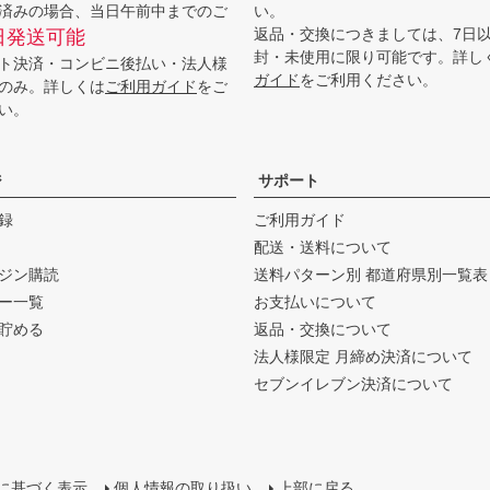
済みの場合、当日午前中までのご
い。
返品・交換につきましては、7日
日発送可能
封・未使用に限り可能です。詳し
ト決済・コンビニ後払い・法人様
ガイド
をご利用ください。
のみ。詳しくは
ご利用ガイド
をご
い。
ジ
サポート
録
ご利用ガイド
配送・送料について
ジン購読
送料パターン別 都道府県別一覧表
ー一覧
お支払いについて
貯める
返品・交換について
法人様限定 月締め決済について
セブンイレブン決済について
に基づく表示
個人情報の取り扱い
上部に戻る