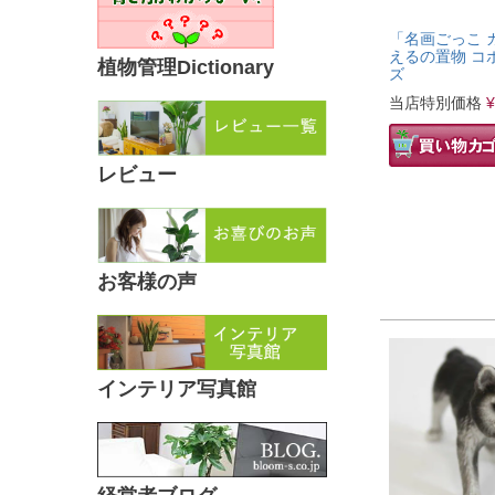
「名画ごっこ 
えるの置物 コ
植物管理Dictionary
ズ
当店特別価格
¥
レビュー
お客様の声
インテリア写真館