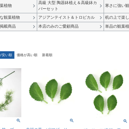
高級 大型 陶器鉢植え＆高級鉢カ
葉植物
寒さに強い
バーセット
な観葉植物
アジアンテイスト＆トロピカル
机の上で楽
掲載商品
本店のみのご愛顧商品
単品の観葉
が安い順
価格が高い順
新着順