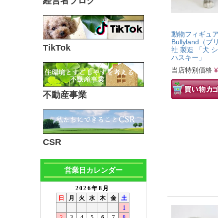
経営者ブログ
動物フィギュ
Bullyland
TikTok
社 製造 「犬 
ハスキー」
当店特別価格
¥
不動産事業
CSR
営業日カレンダー