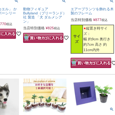
カエル」 か
動物フィギュア
エアープランツを飾れる木
ポーシリー
Bullyland（ブリーランド）
製のフレーム
社 製造 「犬 ダルメシア
当店特別価格
¥
877
税込
ン」
770
税込
当店特別価格
¥
825
縦置き時サイ
税込
ズ：
サイ
幅 約9cm 奥行き
ズ
約7cm 高さ 約
11cm内外