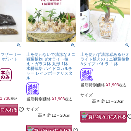
（マザーリー
土を使わないで清潔なミニ
土を使わず清潔感あるゼオ
 ホワイト
観葉植物 ゼオライト植
ライト植えのミニ観葉植物
え・ガラス鉢 丸形 1鉢 ｜
Aタイプ パキラ １鉢
水耕栽培 ハイドロカルチ
ャー レインボークリスタ
ル
当店特別価格
¥
1,903
税込
サイズ
1,738
税込
当店特別価格
¥
1,903
税込
高さ 約13～20cm
サイズ
高さ 約12～20cm