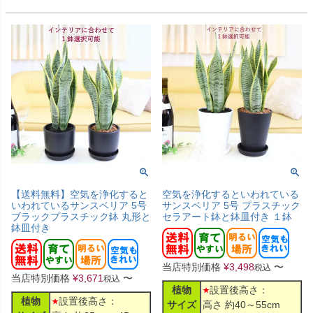
【送料無料】空気を浄化すると
空気を浄化するといわれている
いわれているサンスベリア 5号
サンスベリア 5号 プラスチック
ブラックプラスチック鉢 丸形と
セラアート鉢と鉢皿付き １鉢
鉢皿付き
当店特別価格
¥
3,498
〜
税込
当店特別価格
¥
3,671
〜
税込
植物
設置後高さ：
植物
設置後高さ：
サイズ
高さ 約40～55cm