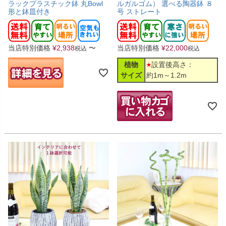
ラックプラスチック鉢 丸Bowl
ルガルゴム） 選べる陶器鉢 ８
形と鉢皿付き
号 ストレート
当店特別価格
¥
2,938
〜
当店特別価格
¥
22,000
税込
税込
植物
設置後高さ：
サイズ
約1m～1.2m