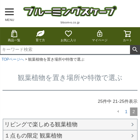
MENU
bloom-s.co.jp
商品一覧
育て方
お気に入り
マイページ
カート
TOPページへ
観葉植物を置き場所や特徴で選ぶ
観葉植物を置き場所や特徴で選ぶ
25
件中
21
-
25
件表示
1
2
リビングで楽しめる観葉植物
１点もの限定 観葉植物