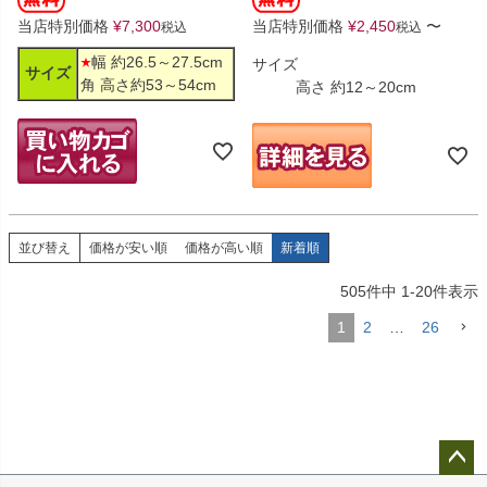
当店特別価格
¥
7,300
当店特別価格
¥
2,450
〜
税込
税込
幅 約26.5～27.5cm
サイズ
サイズ
角 高さ約53～54cm
高さ 約12～20cm
並び替え
価格が安い順
価格が高い順
新着順
505
件中
1
-
20
件表示
1
2
…
26
ペー