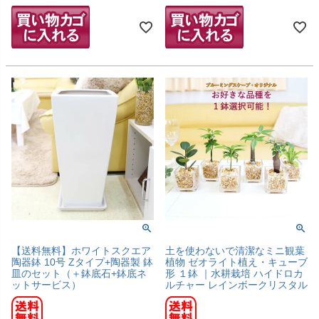
【送料無料】ホワイトスクエア
土を使わないで清潔なミニ観葉
陶器鉢 10号 Zタイプ+陶器製 鉢
植物 ゼオライト植え・キューブ
皿のセット（＋鉢底石+鉢底ネ
形 １鉢 ｜水耕栽培 ハイドロカ
ットサービス）
ルチャー レインボークリスタル