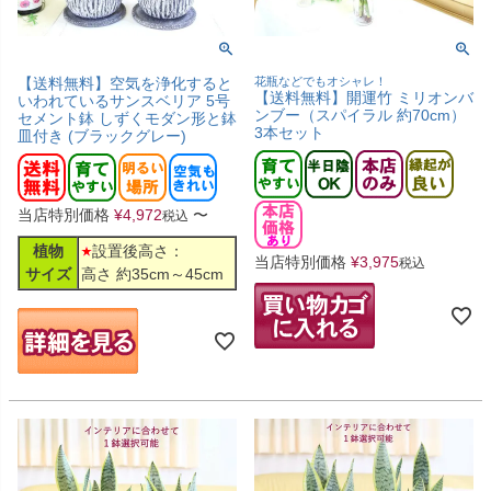
【送料無料】空気を浄化すると
花瓶などでもオシャレ！
【送料無料】開運竹 ミリオンバ
いわれているサンスベリア 5号
ンブー（スパイラル 約70cm）
セメント鉢 しずくモダン形と鉢
3本セット
皿付き (ブラックグレー)
当店特別価格
¥
4,972
〜
税込
植物
設置後高さ：
当店特別価格
¥
3,975
税込
サイズ
高さ 約35cm～45cm