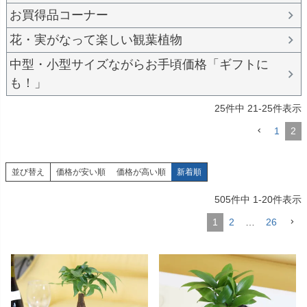
お買得品コーナー
花・実がなって楽しい観葉植物
中型・小型サイズながらお手頃価格「ギフトに
も！」
25
件中
21
-
25
件表示
1
2
並び替え
価格が安い順
価格が高い順
新着順
505
件中
1
-
20
件表示
1
2
…
26