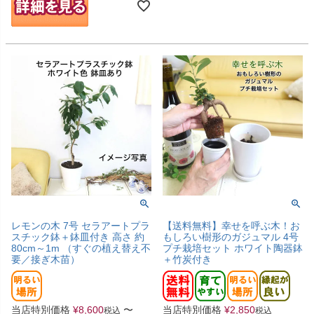
レモンの木 7号 セラアートプラ
【送料無料】幸せを呼ぶ木！お
スチック鉢＋鉢皿付き 高さ 約
もしろい樹形のガジュマル 4号
80cm～1m （すぐの植え替え不
プチ栽培セット ホワイト陶器鉢
要／接ぎ木苗）
＋竹炭付き
当店特別価格
¥
8,600
〜
当店特別価格
¥
2,850
税込
税込