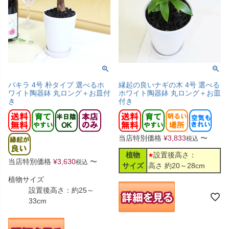
パキラ 4号 朴タイプ 選べるホ
縁起の良いナギの木 4号 選べる
ワイト陶器鉢 丸ロング＋お皿付
ホワイト陶器鉢 丸ロング＋お皿
き
付き
当店特別価格
¥
3,833
〜
税込
植物
設置後高さ：
当店特別価格
¥
3,630
〜
税込
サイズ
高さ 約20～28cm
植物サイズ
設置後高さ：約25～
33cm