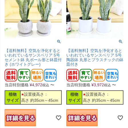
【送料無料】空気を浄化すると
【送料無料】空気を浄化すると
いわれているサンスベリア 5号
いわれているサンスベリア 5号
セメント鉢 丸ボール形と鉢皿付
陶器鉢 丸形とプラスチックの鉢
き (ホワイトグレー)
皿付き
当店特別価格
¥
4,972
〜
当店特別価格
¥
3,972
〜
税込
税込
植物
設置後高さ：
植物
設置後高さ：
サイズ
高さ 約35cm～45cm
サイズ
高さ 約35cm～45cm