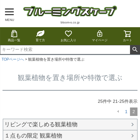
MENU
bloom-s.co.jp
商品一覧
育て方
お気に入り
マイページ
カート
TOPページへ
観葉植物を置き場所や特徴で選ぶ
観葉植物を置き場所や特徴で選ぶ
25
件中
21
-
25
件表示
1
2
リビングで楽しめる観葉植物
１点もの限定 観葉植物