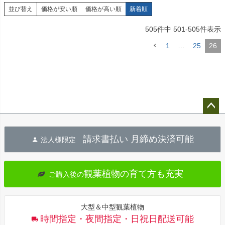
並び替え
価格が安い順
価格が高い順
新着順
505
件中
501
-
505
件表示
1
…
25
26
ペー
ジト
請求書払い 月締め決済可能
法人様限定
ップ
へ
観葉植物の育て方も充実
ご購入後の
大型＆中型観葉植物
時間指定・夜間指定・日祝日配送可能