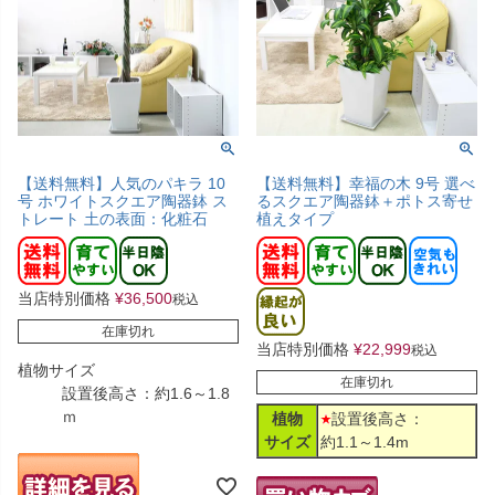
【送料無料】幸福の木 9号 選べ
【送料無料】人気のパキラ 10
るスクエア陶器鉢＋ポトス寄せ
号 ホワイトスクエア陶器鉢 ス
植えタイプ
トレート 土の表面：化粧石
当店特別価格
¥
36,500
税込
在庫切れ
当店特別価格
¥
22,999
税込
植物サイズ
在庫切れ
設置後高さ：約1.6～1.8
ｍ
植物
設置後高さ：
サイズ
約1.1～1.4m