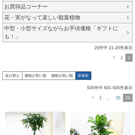
お買得品コーナー
花・実がなって楽しい観葉植物
中型・小型サイズながらお手頃価格「ギフトに
も！」
25
件中
21
-
25
件表示
1
2
並び替え
価格が安い順
価格が高い順
新着順
505
件中
501
-
505
件表示
1
…
25
26