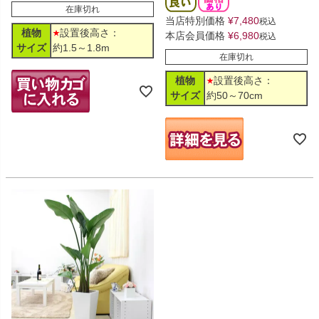
在庫切れ
当店特別価格
¥
7,480
税込
植物
設置後高さ：
本店会員価格
¥
6,980
税込
サイズ
約1.5～1.8m
在庫切れ
植物
設置後高さ：
サイズ
約50～70cm