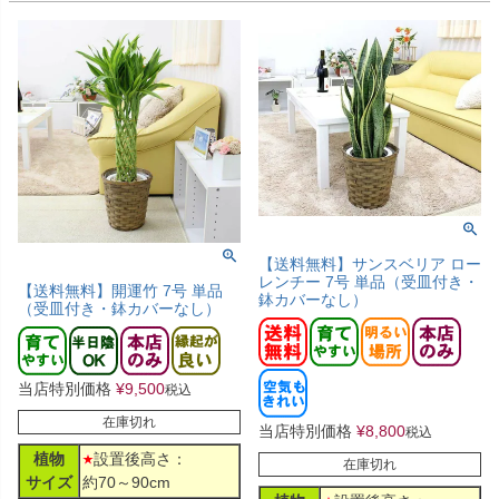
【送料無料】サンスベリア ロー
レンチー 7号 単品（受皿付き・
【送料無料】開運竹 7号 単品
鉢カバーなし）
（受皿付き・鉢カバーなし）
当店特別価格
¥
9,500
税込
在庫切れ
当店特別価格
¥
8,800
税込
植物
設置後高さ：
在庫切れ
サイズ
約70～90cm