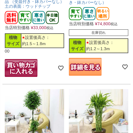
品 （受皿付き・鉢カバーなし）
き・鉢カバーなし）
土の表面：ウッドチップ
当店特別価格
¥
74,800
税込
当店特別価格
¥
33,000
税込
在庫切れ
植物
設置後高さ：
植物
設置後高さ：
サイズ
約1.5～1.8m
サイズ
約1.2～1.3m
00