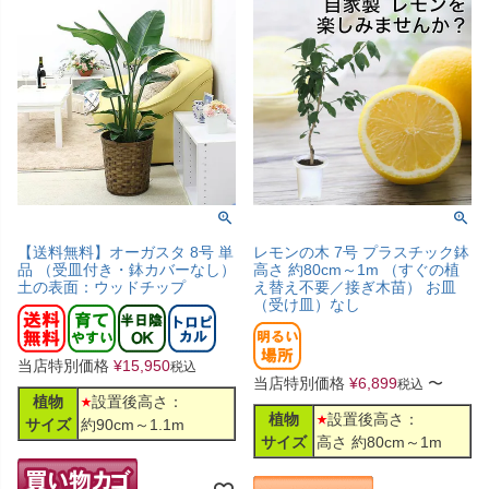
【送料無料】オーガスタ 8号 単
レモンの木 7号 プラスチック鉢
品 （受皿付き・鉢カバーなし）
高さ 約80cm～1m （すぐの植
土の表面：ウッドチップ
え替え不要／接ぎ木苗） お皿
（受け皿）なし
当店特別価格
¥
15,950
税込
当店特別価格
¥
6,899
〜
税込
植物
設置後高さ：
植物
設置後高さ：
サイズ
約90cm～1.1m
サイズ
高さ 約80cm～1m