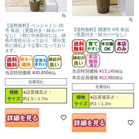
【送料無料】ベンジャミン 10
【送料無料】開運竹 8号 単品
号 単品 （受皿付き・鉢カバー
（受皿付き・鉢カバーなし）
なし）｜幹に中央部分には、緑
色の支柱が入っており、幹が支
柱に絡むような形になっており
ます。
当店特別価格
¥
13,145
税込
当店特別価格
¥
30,800
税込
本店会員価格
¥
12,882
税込
在庫切れ
在庫切れ
植物
設置後高さ：
植物
設置後高さ：
サイズ
約1.5～1.7m
サイズ
約1～1.2m