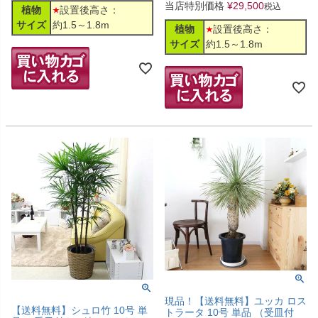
当店特別価格
¥
29,500
税込
植物
設置後高さ：
サイズ
約1.5～1.8m
植物
設置後高さ：
サイズ
約1.5～1.8m
現品！【送料無料】ユッカ ロス
【送料無料】シュロ竹 10号 単
トラータ 10号 単品 （受皿付