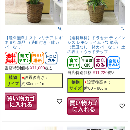
【送料無料】ストレリチア レギ
【送料無料】ドラセナ デレメン
ネ 8号 単品 （受皿付き・鉢カ
シス レモンライム 7号 単品
バーなし）
（受皿なし・鉢カバーなし） 土
の表面：ウッドチップ
当店特別価格
¥
11,000
税込
当店特別価格
¥
11,220
税込
植物
設置後高さ：
植物
設置後高さ：
サイズ
約80cm～1m
サイズ
約60～80cm