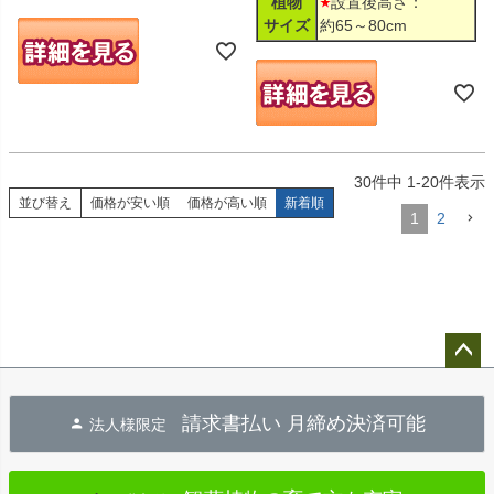
植物
設置後高さ：
サイズ
約65～80cm
30
件中
1
-
20
件表示
並び替え
価格が安い順
価格が高い順
新着順
1
2
ペー
ジト
請求書払い 月締め決済可能
法人様限定
ップ
へ