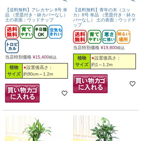
【送料無料】アレカヤシ 8号 単
【送料無料】青年の木（ユッ
品 （受皿付き・鉢カバーなし）
カ）8号 単品 （受皿付き・鉢カ
土の表面：ウッドチップ
バーなし） 土の表面：ウッドチ
ップ
当店特別価格
¥
19,800
税込
当店特別価格
¥
15,400
税込
植物
設置後高さ：
サイズ
約1～1.2m
植物
設置後高さ：
サイズ
約90cm～1.2m