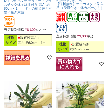
レモンの木 7号 セラアートプラ
南国のやさしさ伝わる！
【送料無料】オーガスタ 7号 単
スチック鉢＋鉢皿付き 高さ 約
品 （受皿付き・鉢カバーなし）
80cm～1m （すぐの植え替え不
要／接ぎ木苗）
当店特別価格
¥
8,600
〜
税込
当店特別価格
¥
9,900
税込
植物
設置後高さ：
サイズ
高さ 約80cm～1m
植物
設置後高さ：
サイズ
約65～95cm