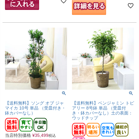
【送料無料】ソング オブ ジャ
【送料無料】ベンジャミン トピ
マイカ 10号 単品 （受皿付き・
アリー 8号鉢 単品 （受皿付
鉢カバーなし）
き・鉢カバーなし）土の表面：
ウッドチップ
当店特別価格
¥
35,499
税込