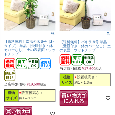
【送料無料】幸福の木 8号（朴
【送料無料】パキラ 8号 単品
タイプ） 単品 （受皿付き・鉢
（受皿付き・鉢カバーなし） 土
カバーなし） 土の表表面：ウッ
の表面：ウッドチップ
ドチップ
当店特別価格
¥
17,600
税込
植物
設置後高さ：
サイズ
約1～1.3m
当店特別価格
¥
19,500
税込
植物
設置後高さ：
サイズ
約1～1.2m