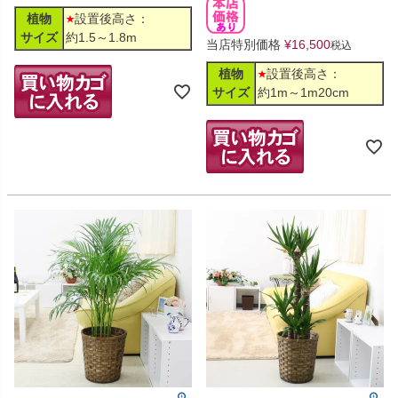
植物
設置後高さ：
サイズ
約1.5～1.8m
当店特別価格
¥
16,500
税込
植物
設置後高さ：
サイズ
約1m～1m20cm