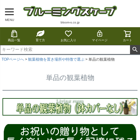
MENU
bloom-s.co.jp
商品一覧
育て方
お気に入り
マイページ
カート
TOPページへ
観葉植物を置き場所や特徴で選ぶ
単品の観葉植物
単品の観葉植物