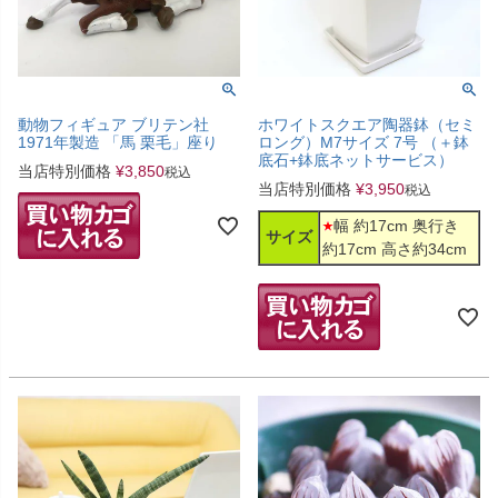
動物フィギュア ブリテン社
ホワイトスクエア陶器鉢（セミ
1971年製造 「馬 栗毛」座り
ロング）M7サイズ 7号 （＋鉢
底石+鉢底ネットサービス）
当店特別価格
¥
3,850
税込
当店特別価格
¥
3,950
税込
幅 約17cm 奥行き
サイズ
約17cm 高さ約34cm