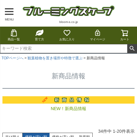
MENU
bloom-s.co.jp
商品一覧
育て方
お気に入り
マイページ
カート
TOPページへ
観葉植物を置き場所や特徴で選ぶ
新商品情報
新商品情報
NEW！新商品情報
34
件中
1
-
20
件表示