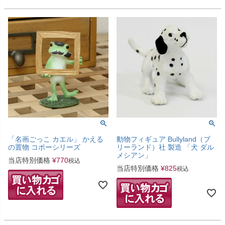
「名画ごっこ カエル」 かえる
動物フィギュア Bullyland（ブ
の置物 コポーシリーズ
リーランド）社 製造 「犬 ダル
メシアン」
当店特別価格
¥
770
税込
当店特別価格
¥
825
税込