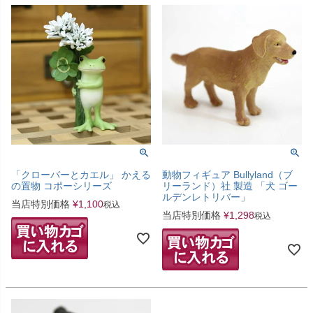
「クローバーとカエル」 かえる
動物フィギュア Bullyland（ブ
の置物 コポーシリーズ
リーランド）社 製造 「犬 ゴー
ルデンレトリバー」
当店特別価格
¥
1,100
税込
当店特別価格
¥
1,298
税込