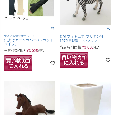
虫よけ＆紫外線カット！
動物フィギュア ブリテン社
虫よけアームカバー(UVカット
1972年製造 「シマウマ」
タイプ）
当店特別価格
¥
3,850
税込
当店特別価格
¥
3,025
税込