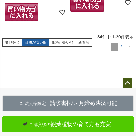
34
件中
1
-
20
件表示
並び替え
価格が安い順
価格が高い順
新着順
1
2
ペー
ジト
請求書払い 月締め決済可能
法人様限定
ップ
へ
観葉植物の育て方も充実
ご購入後の