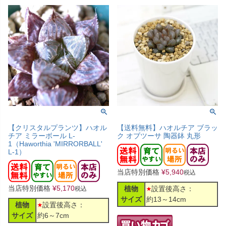
【クリスタルプランツ】ハオル
【送料無料】ハオルチア ブラッ
チア ミラーボール L-
ク オブツーサ 陶器鉢 丸形
1（Haworthia 'MIRRORBALL'
L-1）
当店特別価格
¥
5,940
税込
当店特別価格
¥
5,170
植物
設置後高さ：
税込
サイズ
約13～14cm
植物
設置後高さ：
サイズ
約6～7cm