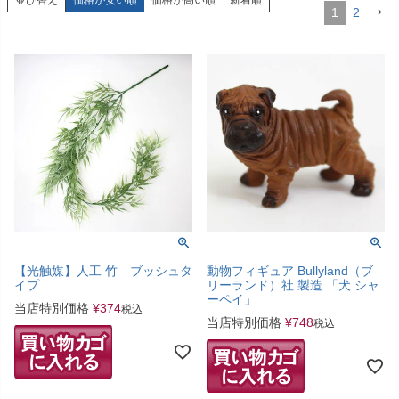
並び替え
価格が安い順
価格が高い順
新着順
1
2
【光触媒】人工 竹 ブッシュタ
動物フィギュア Bullyland（ブ
イプ
リーランド）社 製造 「犬 シャ
ーペイ」
当店特別価格
¥
374
税込
当店特別価格
¥
748
税込