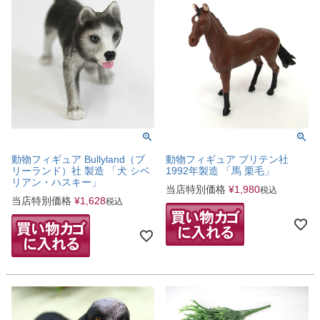
動物フィギュア Bullyland（ブ
動物フィギュア ブリテン社
リーランド）社 製造 「犬 シベ
1992年製造 「馬 栗毛」
リアン・ハスキー」
当店特別価格
¥
1,980
税込
当店特別価格
¥
1,628
税込