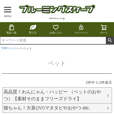
MENU
bloom-s.co.jp
商品一覧
育て方
お気に入り
マイページ
カート
TOPページへ
ペット
ペット
2
件中
1
-
2
件表示
高品質！わんにゃん・ハッピー （ペットのおや
つ）【素材そのままフリーズドライ】
猫ちゃん！大喜びのマタタビやおやつ etc.