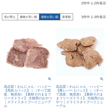
2
件中
1
-
2
件表示
3
件中
1
-
3
件表示
並び替え
価格が安い順
価格が高い順
新着順
高品質！わんにゃん・ハッピー
高品質！わんにゃん・ハッピー
【馬肉 1パック】｜（すべて国
【豚レバー 1パック】｜（すべ
産、無添加）【素材そのままフ
て国産、無添加）【素材そのま
リーズドライ】 犬猫用のおやつ
まフリーズドライ】 犬猫用のお
｜スライスタイプへリニューア
やつ｜スライスタイプへリニュ
ル
ーアル