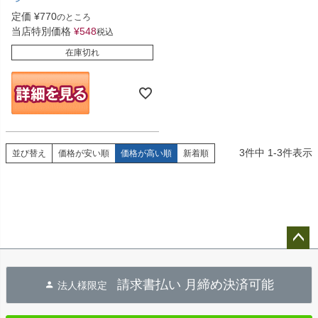
定価
¥
770
のところ
当店特別価格
¥
548
税込
在庫切れ
3
件中
1
-
3
件表示
並び替え
価格が安い順
価格が高い順
新着順
ペー
ジト
請求書払い 月締め決済可能
法人様限定
ップ
へ