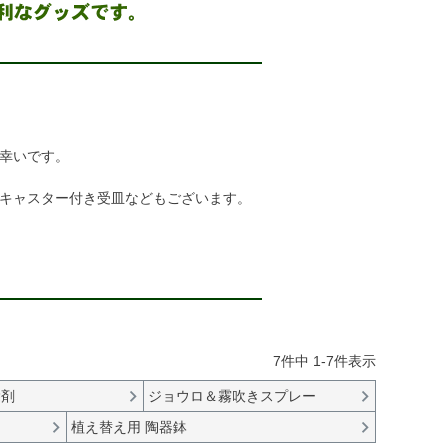
幸いです。
キャスター付き受皿などもございます。
7
件中
1
-
7
件表示
除剤
ジョウロ＆霧吹きスプレー
植え替え用 陶器鉢