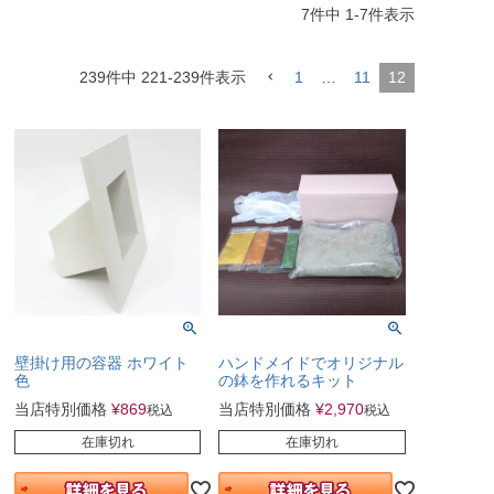
7
件中
1
-
7
件表示
239
件中
221
-
239
件表示
1
…
11
12
壁掛け用の容器 ホワイト
ハンドメイドでオリジナル
色
の鉢を作れるキット
当店特別価格
¥
869
当店特別価格
¥
2,970
税込
税込
在庫切れ
在庫切れ