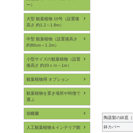
ー）
大型 観葉植物 10号（設置後
高さ 約1.2～1.8m）
中型 観葉植物（設置後高さ
約80cm～1.2m）
小型サイズの観葉植物（設置
後高さ 約20ｃｍ～1m）
観葉植物用 オプション
観葉植物を置き場所や特徴で
選ぶ
胡蝶蘭
陶器製の鉢皿（
鉢カバー
人工観葉植物＆インテリア館