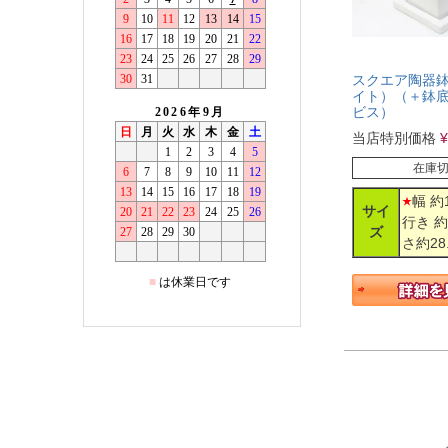
スクエア陶器鉢
イト）（＋鉢
ビス）
当店特別価格
¥
在庫
幅 約1
サイ
行き 約
ズ
さ約28