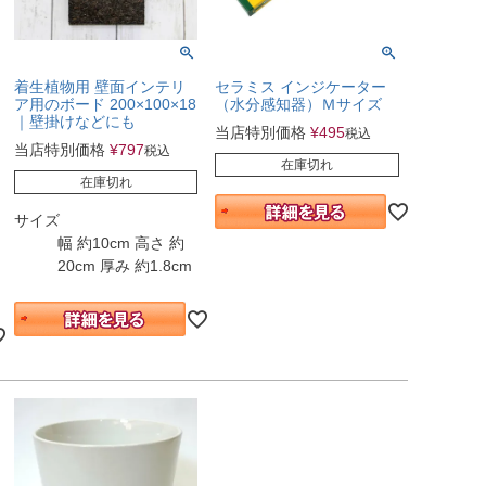
着生植物用 壁面インテリ
セラミス インジケーター
ア用のボード 200×100×18
（水分感知器）Ｍサイズ
｜壁掛けなどにも
当店特別価格
¥
495
税込
当店特別価格
¥
797
税込
在庫切れ
在庫切れ
サイズ
幅 約10cm 高さ 約
20cm 厚み 約1.8cm