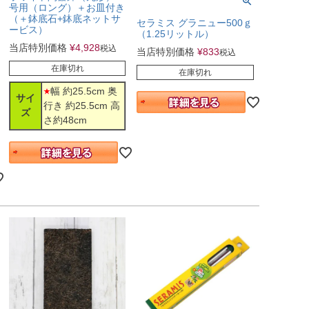
号用（ロング）＋お皿付き
（＋鉢底石+鉢底ネットサ
セラミス グラニュー500ｇ
ービス）
（1.25リットル）
当店特別価格
¥
4,928
税込
当店特別価格
¥
833
税込
在庫切れ
在庫切れ
幅 約25.5cm 奥
サイ
行き 約25.5cm 高
ズ
さ約48cm