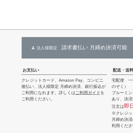
請求書払い 月締め決済可能
法人様限定
お支払い
配送・送
クレジットカード、Amazon Pay、コンビニ
宅配便 一
後払い、法人様限定 月締め決済、銀行振込が
のぞく）
ご利用になれます。詳しくは
ご利用ガイド
を
ブルーミン
ご利用ください。
あり、決済
即
注文は
※クレジッ
月締め決済
利用くださ