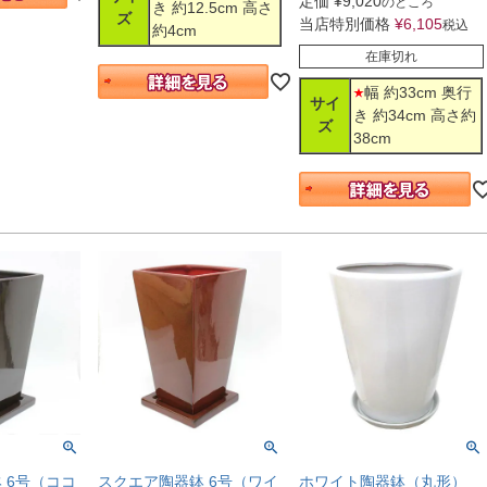
定価
¥
9,020
のところ
き 約12.5cm 高さ
ズ
当店特別価格
¥
6,105
税込
約4cm
在庫切れ
幅 約33cm 奥行
サイ
き 約34cm 高さ約
ズ
38cm
スクエア陶器鉢 6号（ワイ
 6号（ココ
ホワイト陶器鉢（丸形）