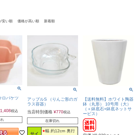
が安い順
価格が高い順
新着順
ウロバケツ
【送料無料】ホワイト陶器
アップルS （りんご形のガ
鉢（丸形） 10号用（大）
ラス容器）
（＋鉢底石+鉢底ネットサ
1,408
税込
当店特別価格
¥
770
税込
ービス）
切れ
在庫切れ
幅 約12cm 奥行
サイ