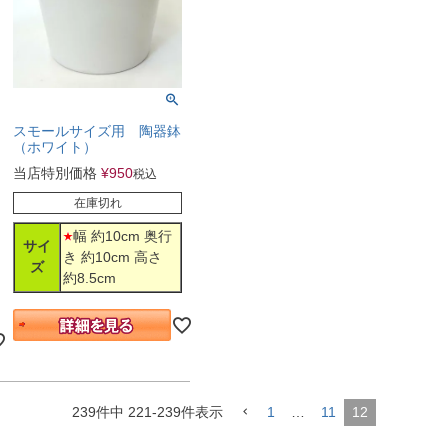
スモールサイズ用 陶器鉢
（ホワイト）
当店特別価格
¥
950
税込
在庫切れ
幅 約10cm 奥行
サイ
き 約10cm 高さ
ズ
約8.5cm
239
件中
221
-
239
件表示
1
…
11
12