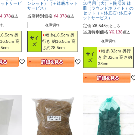
ンレッド）（＋鉢底ネット
ネットサービ
10号用（大）＋陶器製 鉢
サービス）
皿（ラウンドホワイト）の
セット（＋鉢底石+鉢底ネ
当店特別価格
¥
4,378
4,378
税込
税込
ットサービス）
在庫切れ
切れ
定価
¥
6,545
のところ
当店特別価格
¥
6,138
税込
幅 約16.5cm 奥
6.5cm 奥
サイ
行き 約16.5cm 高
16.5cm 高
在庫切れ
ズ
さ約28.5cm
.5cm
幅 約32cm 奥行
サイ
き 約32cm 高さ約
ズ
38cm