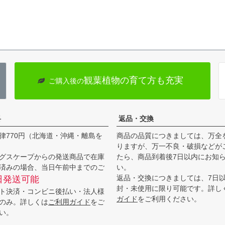
観葉植物の育て方も充実
ご購入後の
料
返品・交換
律770円（北海道・沖縄・離島を
商品の品質につきましては、万全
りますが、万一不良・破損などが
グスケープからの発送商品で在庫
たら、商品到着後7日以内にお知
済みの場合、当日午前中までのご
い。
返品・交換につきましては、7日
日発送可能
封・未使用に限り可能です。詳し
ト決済・コンビニ後払い・法人様
ガイド
をご利用ください。
のみ。詳しくは
ご利用ガイド
をご
い。