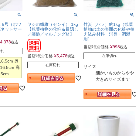
 6号（ホワ
ヤシの繊維（センイ） 1kg
竹炭（バラ）約1kg（観葉
底ネットサー
【観葉植物の化粧＆目隠し
植物の土の表面の化粧や植
／装飾／マルチング材】
え込み材料・消臭・調湿
用）
4,378
税込
当店特別価格
¥
998
税込
切れ
当店特別価格
¥
5,478
在庫切れ
税込
6.5cm 奥
在庫切れ
サイズ
16.5cm 高
細かいものからやや
.5cm
大きめサイズまで