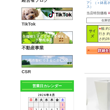
経営者ブログ
ア）（＋鉢底
ス）
当店特別価格
¥
在庫
TikTok
幅 約1
サイ
行き 約
ズ
さ約28
不動産事業
CSR
営業日カレンダー