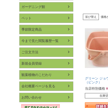
ガーデニング館
並び替え
価格
ペット
季節限定商品
今まで見た閲覧履歴一覧
ご注文方法
新規会員登録
観葉植物のこだわり
グリーン ジョ
（ピンク）
会社概要ページを見る
当店特別価格
¥
在庫
お問い合わせ