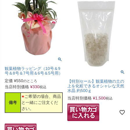
観葉植物ラッピング（10号＆9
号＆8号＆7号用＆6号＆5号用）
定価
¥
550
のところ
【特別セール】観葉植物の土の
上を化粧できるオシャレな天然
当店特別価格
¥
330
税込
水晶 約500ｇ
ご希望の場合、商品
当店特別価格
¥
1,500
税込
備考
と一緒にご注文くだ
さい。