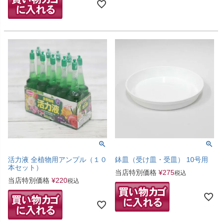
活力液 全植物用アンプル（１０
鉢皿（受け皿・受皿） 10号用
本セット）
当店特別価格
¥
275
税込
当店特別価格
¥
220
税込