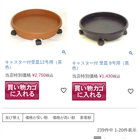
キャスター付受皿12号用（茶
キャスター付 受皿 8号用（黒
色）
色）
当店特別価格
¥
2,750
税込
当店特別価格
¥
1,430
税込
並び替え
価格が安い順
価格が高い順
新着順
239
件中
1
-
20
件表示