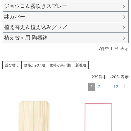
ジョウロ＆霧吹きスプレー
鉢カバー
植え替え＆植え込みグッズ
植え替え用 陶器鉢
7
件中
1
-
7
件表示
並び替え
価格が安い順
価格が高い順
新着順
239
件中
1
-
20
件表示
1
2
…
12