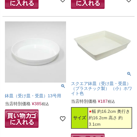
スクエア鉢皿（受け皿・受皿）
（プラスチック製） （小）ホワ
イト色
鉢皿（受け皿・受皿）13号用
当店特別価格
¥
187
税込
当店特別価格
¥
385
税込
幅 約16.2cm 奥行き
サイズ
約16.2cm 高さ 約
3.1cm