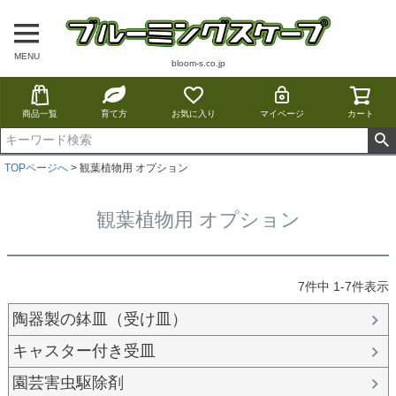
MENU
bloom-s.co.jp
商品一覧
育て方
お気に入り
マイページ
カート
TOPページへ
観葉植物用 オプション
観葉植物用 オプション
7
件中
1
-
7
件表示
陶器製の鉢皿（受け皿）
キャスター付き受皿
園芸害虫駆除剤