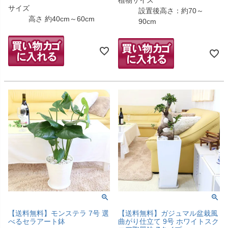
植物サイズ
サイズ
設置後高さ：約70～
高さ 約40cm～60cm
90cm
【送料無料】モンステラ 7号 選
【送料無料】ガジュマル盆栽風
べるセラアート鉢
曲がり仕立て 9号 ホワイトスク