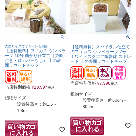
大型サイズでオシャレな樹形
【送料無料】スパイラル仕立て
【送料無料】フィカス ウンベラ
のフィカス ウンベラータ 7号
ータ 10号 曲がり仕立て（受皿
ホワイトスクエア陶器鉢 ストレ
付き・鉢カバーなし） 土の表
ート 土の表面：ウッドチップ
面：ウッドチップ
当店特別価格
¥
7,998
税込
当店特別価格
¥
29,997
税込
植物サイズ
植物サイズ
設置後高さ：約60cm～
設置後高さ：約1.5～
80cm
1.8m