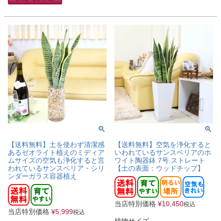
【送料無料】土を使わず清潔感
【送料無料】空気を浄化すると
あるゼオライト植えのミディア
いわれているサンスベリアのホ
ムサイズの空気も浄化すると言
ワイト陶器鉢 7号 ストレート
われているサンスベリア・シリ
【土の表面：ウッドチップ】
ンダーガラス容器植え
当店特別価格
¥
10,450
税込
当店特別価格
¥
5,999
税込