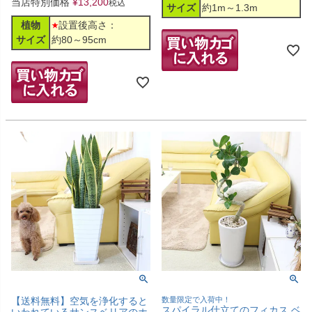
当店特別価格
¥
13,200
税込
サイズ
約1m～1.3m
植物
設置後高さ：
サイズ
約80～95cm
【送料無料】空気を浄化すると
数量限定で入荷中！
スパイラル仕立てのフィカス ベ