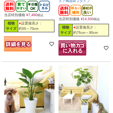
エア陶器鉢 Zタイプ
当店特別価格
¥
7,480
税込
当店特別価格
¥
14,500
税込
植物
設置後高さ：
植物
設置後高さ：
サイズ
約55～70cm
サイズ
約75cm～90cm