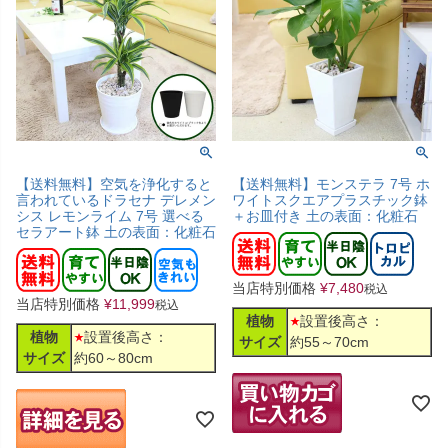
【送料無料】空気を浄化すると
【送料無料】モンステラ 7号 ホ
言われているドラセナ デレメン
ワイトスクエアプラスチック鉢
シス レモンライム 7号 選べる
＋お皿付き 土の表面：化粧石
セラアート鉢 土の表面：化粧石
当店特別価格
¥
7,480
税込
当店特別価格
¥
11,999
税込
植物
設置後高さ：
植物
設置後高さ：
サイズ
約55～70cm
サイズ
約60～80cm