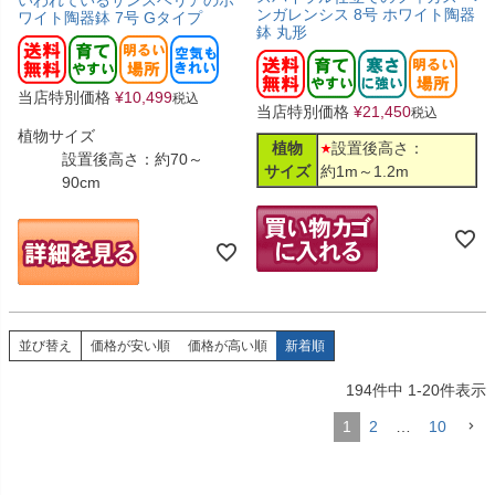
いわれているサンスベリアのホ
ンガレンシス 8号 ホワイト陶器
ワイト陶器鉢 7号 Gタイプ
鉢 丸形
当店特別価格
¥
10,499
税込
当店特別価格
¥
21,450
税込
植物サイズ
植物
設置後高さ：
設置後高さ：約70～
サイズ
約1m～1.2m
90cm
並び替え
価格が安い順
価格が高い順
新着順
194
件中
1
-
20
件表示
1
2
…
10