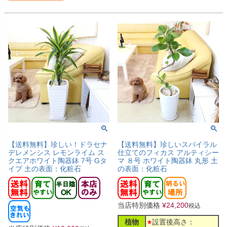
【送料無料】珍しい！ドラセナ
【送料無料】珍しいスパイラル
デレメンシス レモンライム ス
仕立てのフィカス アルティシー
クエアホワイト陶器鉢 7号 Gタ
マ ８号 ホワイト陶器鉢 丸形 土
イプ 土の表面：化粧石
の表面：化粧石
当店特別価格
¥
24,200
税込
植物
設置後高さ：