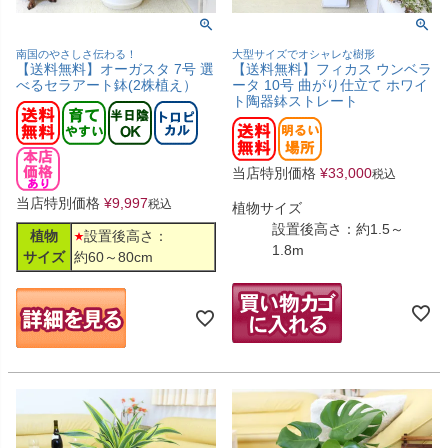
南国のやさしさ伝わる！
大型サイズでオシャレな樹形
【送料無料】オーガスタ 7号 選
【送料無料】フィカス ウンベラ
べるセラアート鉢(2株植え）
ータ 10号 曲がり仕立て ホワイ
ト陶器鉢ストレート
当店特別価格
¥
33,000
税込
当店特別価格
¥
9,997
税込
植物サイズ
設置後高さ：約1.5～
植物
設置後高さ：
1.8m
サイズ
約60～80cm