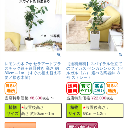
レモンの木 7号 セラアートプラ
【送料無料】スパイラル仕立て
スチック鉢＋鉢皿付き 高さ 約
のフィカス ベンガレンシス（ベ
80cm～1m （すぐの植え替え不
ルガルゴム） 選べる陶器鉢 ８
要／接ぎ木苗）
号 ストレート
当店特別価格
¥
8,600
〜
当店特別価格
¥
22,000
税込
税込
植物
設置後高さ：
植物
設置後高さ：
サイズ
高さ 約80cm～1m
サイズ
約1m～1.2m