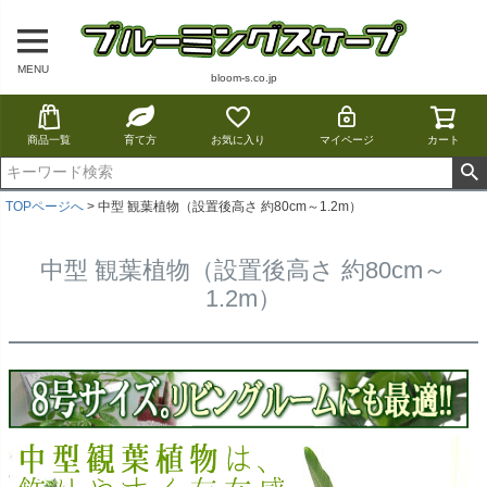
MENU
bloom-s.co.jp
商品一覧
育て方
お気に入り
マイページ
カート
TOPページへ
中型 観葉植物（設置後高さ 約80cm～1.2m）
中型 観葉植物（設置後高さ 約80cm～
1.2m）