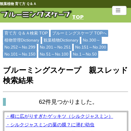
観葉植物 育て方 Ｑ＆Ａ
TOP
育て方 Ｑ＆Ａ検索 TOP
ブルーミングスケープ TOPへ
植物管理Dictionary
観葉植物Dictionary
No.300～
No.252～No.299
No.201～No.251
No.151～No.200
No.101～No.150
No.51～No.100
No.1～No.50
ブルーミングスケープ 親スレッド
検索結果
62件見つかりました。
・横に広がりすぎたゲッキツ（シルクジャスミン）
・シルクジャスミンの葉の膜？に潜む幼虫